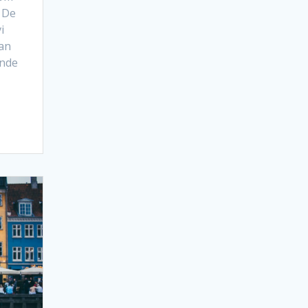
 De
i
an
ende