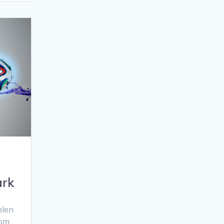
ark
blen
som