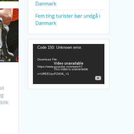
Danmark
Fem ting turister bør undgå i
Danmark
Video
Code 150: Unknown error.
Player
Download File:
https://www.youtube.com/watch?
v=UREEUyvPZ40&_=1
il
ig
blik