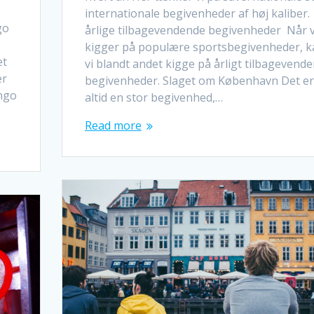
internationale begivenheder af høj kaliber.
go
årlige tilbagevendende begivenheder Når v
kigger på populære sportsbegivenheder, k
et
vi blandt andet kigge på årligt tilbagevend
er
begivenheder. Slaget om København Det er
ingo
altid en stor begivenhed,…
Read more