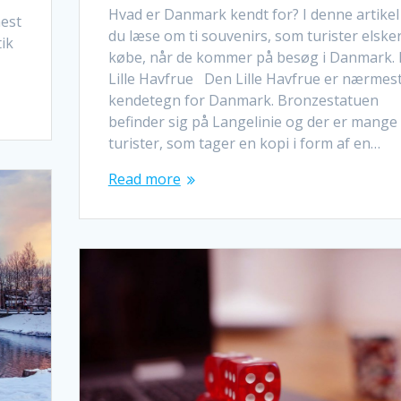
Hvad er Danmark kendt for? I denne artikel
mest
du læse om ti souvenirs, som turister elsker
ik
købe, når de kommer på besøg i Danmark.
Lille Havfrue Den Lille Havfrue er nærmes
kendetegn for Danmark. Bronzestatuen
befinder sig på Langelinie og der er mange
turister, som tager en kopi i form af en…
Read more