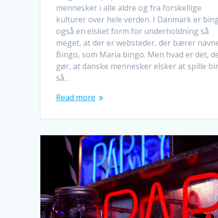
mennesker i alle aldre og fra forskellige
kulturer over hele verden. I Danmark er bin
også en elsket form for underholdning så
meget, at der er websteder, der bærer navn
Bingo, som Maria bingo. Men hvad er det, d
gør, at danske mennesker elsker at spille b
så…
Read more