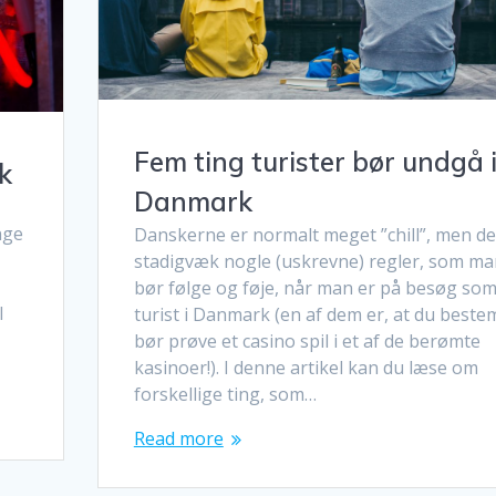
Fem ting turister bør undgå 
k
Danmark
nge
Danskerne er normalt meget ”chill”, men de
stadigvæk nogle (uskrevne) regler, som ma
bør følge og føje, når man er på besøg so
l
turist i Danmark (en af dem er, at du beste
bør prøve et casino spil i et af de berømte
kasinoer!). I denne artikel kan du læse om
forskellige ting, som…
Read more