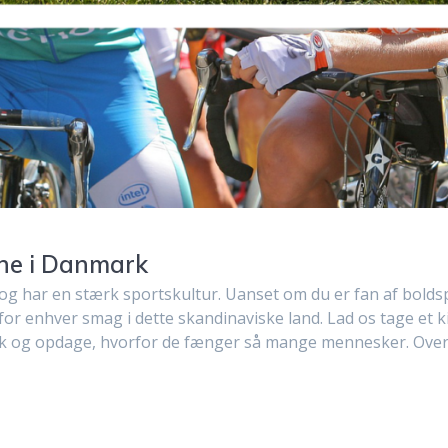
ne i Danmark
og har en stærk sportskultur. Uanset om du er fan af boldsp
 for enhver smag i dette skandinaviske land. Lad os tage et k
k og opdage, hvorfor de fænger så mange mennesker. Over