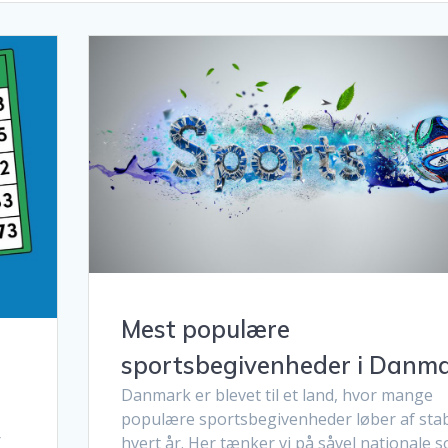
Mest populære
sportsbegivenheder i Danm
Danmark er blevet til et land, hvor mange
populære sportsbegivenheder løber af sta
r
hvert år. Her tænker vi på såvel nationale 