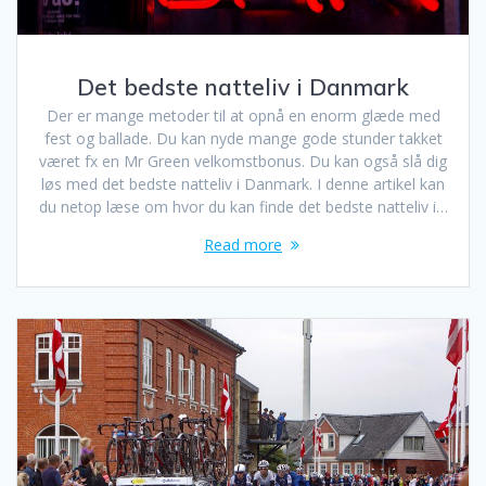
Det bedste natteliv i Danmark
Der er mange metoder til at opnå en enorm glæde med
fest og ballade. Du kan nyde mange gode stunder takket
været fx en Mr Green velkomstbonus. Du kan også slå dig
løs med det bedste natteliv i Danmark. I denne artikel kan
du netop læse om hvor du kan finde det bedste natteliv i…
Read more