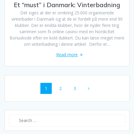
Et “must” i Danmark: Vinterbadning
Det siges at der er omkring 25.000 organiserede
vinterbader i Danmark og at de er fordelt på mere end 90
klubber. Der er endda klubber, hvor de nyder flere ting
sammen som fx online casino med en NordicBet
Bonuskode efter en kold dukkert. Du kan læse meget mere
om vinterbadning i denne artikel. Derfor er…
Read more
Posts
Page
Page
Page
1
2
3
navigation
Search
for: