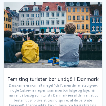
Fem ting turister bør undgå i Danmark
Danskerne er normalt meget ”chill”, men der er stadigvæk
nogle (uskrevne) regler, som man bør følge og føje, når
man er på besøg som turist i Danmark (en af dem er, at du
bestemt bør prøve et casino spil i et af de berømte
kasinoer!). I denne artikel kan du læse om forskellige ting,