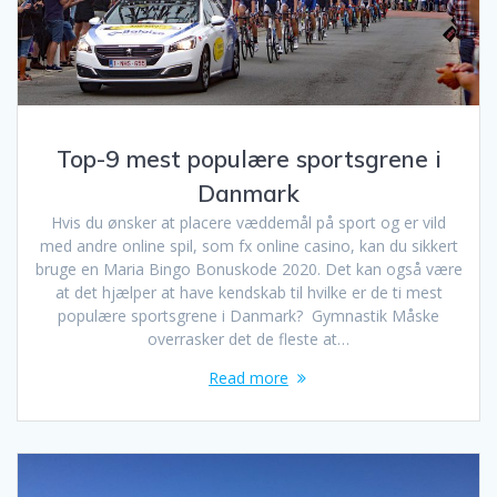
Top-9 mest populære sportsgrene i
Danmark
Hvis du ønsker at placere væddemål på sport og er vild
med andre online spil, som fx online casino, kan du sikkert
bruge en Maria Bingo Bonuskode 2020. Det kan også være
at det hjælper at have kendskab til hvilke er de ti mest
populære sportsgrene i Danmark? Gymnastik Måske
overrasker det de fleste at…
Read more