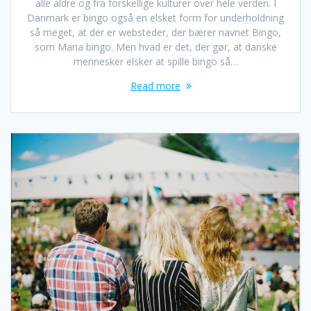
alle aldre og fra forskellige kulturer over hele verden. I
Danmark er bingo også en elsket form for underholdning
så meget, at der er websteder, der bærer navnet Bingo,
som Maria bingo. Men hvad er det, der gør, at danske
mennesker elsker at spille bingo så…
Read more