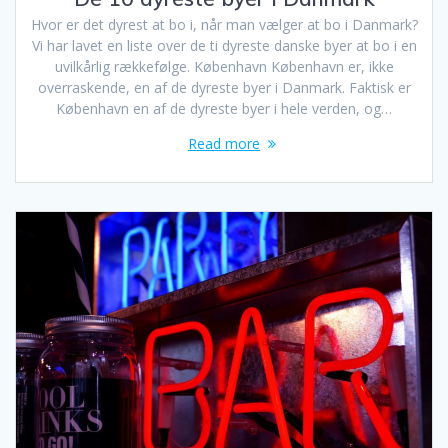
Hvor er det dyrest at bo i, når man vælger at bo i Danmark?
Vi har lavet en liste over de ti dyreste danske byer at bo i en
uvilkårlig rækkefølge. København København er, ikke
overraskende, en af de dyreste byer i Danmark. Faktisk er
København en af de dyreste byer i hele verden, og…
Read more