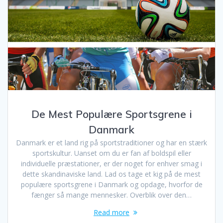
De Mest Populære Sportsgrene i
Danmark
Danmark er et land rig på sportstraditioner og har en stærk
sportskultur. Uanset om du er fan af boldspil eller
individuelle præstationer, er der noget for enhver smag i
dette skandinaviske land. Lad os tage et kig på de mest
populære sportsgrene i Danmark og opdage, hvorfor de
fænger så mange mennesker. Overblik over den…
Read more