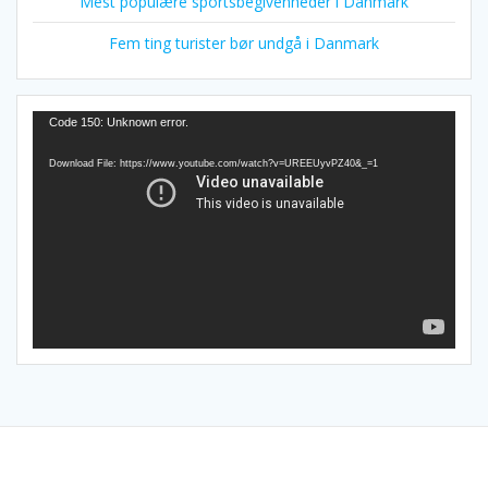
Mest populære sportsbegivenheder i Danmark
Fem ting turister bør undgå i Danmark
Video
Code 150: Unknown error.
Player
Download File: https://www.youtube.com/watch?v=UREEUyvPZ40&_=1