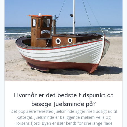
Hvornår er det bedste tidspunkt at
besøge Juelsminde på?
Det populære feriested Juelsminde ligger med udsigt ud til
Kattegat. Juelsminde er beliggende mellem Vejle og
Horsens fjord. Byen er især kendt for sine lange flade