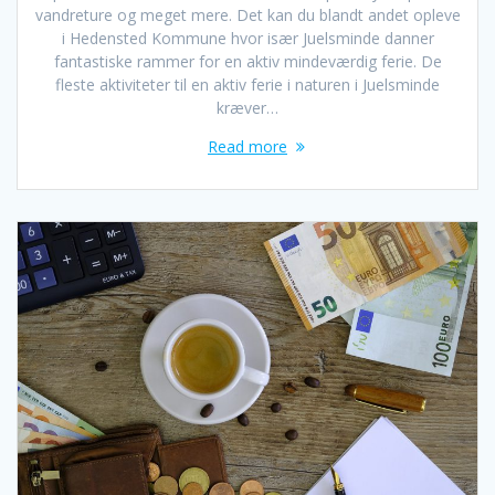
vandreture og meget mere. Det kan du blandt andet opleve
i Hedensted Kommune hvor især Juelsminde danner
fantastiske rammer for en aktiv mindeværdig ferie. De
fleste aktiviteter til en aktiv ferie i naturen i Juelsminde
kræver…
Read more