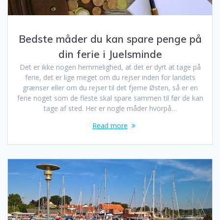
Bedste måder du kan spare penge på
din ferie i Juelsminde
Det er ikke nogen hemmelighed, at det er dyrt at tage på
ferie, det er lige meget om du rejser inden for landets
grænser eller om du rejser til det fjerne Østen, så er en
ferie noget som de fleste skal spare sammen til før de kan
tage af sted. Her er nogle måder hvorpå…
Read more